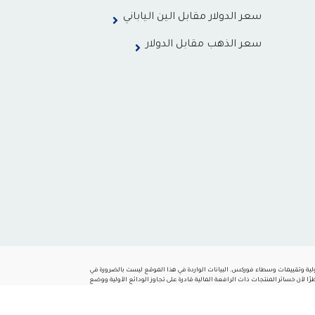
سعر الدولار مقابل الين الياباني
سعر الذهب مقابل الدولار
حليل والتوصيات التداولية وتقييمات وسطاء فوركس. البيانات الواردة في هذا الموقع ليست بالضرورة في
وهو غير مناسب لجميع المستثمرين. نظرًا لأن خسائر المنتجات ذات الرافعة المالية قادرة على تجاوز الودائع الأولية ووضع
ات قيمة عن جميع الوسطاء الذين نقوم بتقييمهم. لتزويدك بهذه الخدمة المجانية ،
نشجعك على التحقق من معلوماتنا مع الوسيط مباشرةً.