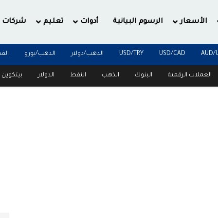
الأسعار
الرسوم البيانية
أدوات
تعليم
شركات
AUD/
USD/CAD
USD/TRY
الذهب/دولار
الذهب/يورو
الف
العملات الرقمية
البنوك
الذهب
النفط
الدولار
بيتكوين