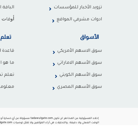
تزويد الأخبار للمؤسسات
الباقة ا
ادوات مشرفي المواقع
ﺃﻭﻗﺎﺕ ت
الأسواق
تعلم
سوق الاسهم الأمريكي
قاعدة ا
سوق الأسهم الاماراتي
ما هو ا
سوق الأسهم الكويتي
تعلم تد
سوق الأسهم المصري
معلوما
إخلاء المسؤولية عن المخاطر: لن
رأس المال في خطر. قبل اتخاذ قرار بالتداول في فوركس أو أي أداة مالية أخرى ، ي
نتلقى رسوم إعلانات من الوسطاء ، بما في ذلك بعض من