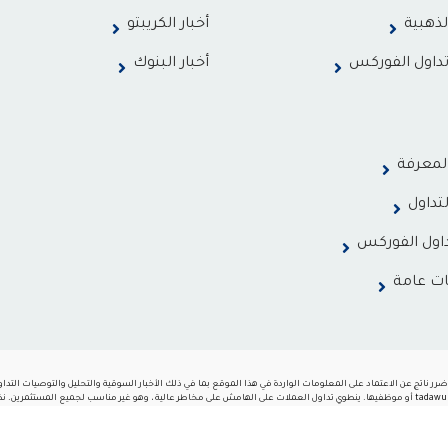
لذهبية
أخبار الكريبتو
داول الفوركس
أخبار البنوك
لمعرفة
لتداول
اول الفوركس
ت عامة
 تكون tadawulgate.com مسؤولة عن أي خسارة أو ضرر ناتج عن الاعتماد على المعلومات الواردة في هذا الموقع بما في ذلك الأخبار السوقية والت
الوقت الفعلي ولا دقيقة ، والتحليلات هي آراء المؤلفين ولا تمثل توصيات tadawulgate.com أو موظفيها. ينطوي تداول العملات على الهامش على مخاطر عالية ، 
جب عليك التفكير بعناية في أهدافك الاستثمارية ومستوى خبرتك ورغبتك في المخاطرة. نحن نعمل بجد لنقدم لك معلوم
 هؤلاء المدرجين ضمن تصنيفاتنا وعلى هذه الصفحة. بينما نبذل قصارى جهدنا لضمان تحديث جميع بياناتنا ، فإننا 