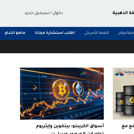
قة الذهبية
دخول
تسجيل جديد
/
ضة/دولار
النقط الأمريكي
اطلب استشارة مجانا
ماهو التداول
ع مع
أسواق الكريبتو: بيتكوين وإيثريوم