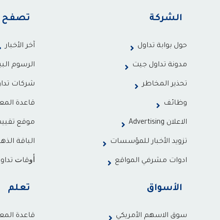
الشركة
تصفح
حول بوابة تداول
آخر الأخبار
مدونة تداول جيت
الرسوم البي
تحذير المخاطر
شركات تدا
وظائف
قاعدة المع
الاعلان Advertising
موقع تقيي
تزويد الأخبار للمؤسسات
الباقة الذهب
ادوات مشرفي المواقع
ﺃﻭﻗﺎﺕ تداو
الأسواق
تعلم
سوق الاسهم الأمريكي
قاعدة المع