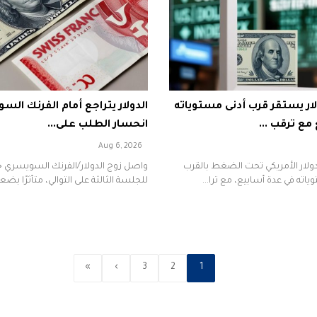
ار يستقر قرب أدنى مستوياته
الدولار يتراجع أمام الفرنك ال
مع ترقب ...
انحسار الطلب على...
Aug 6, 2026
لار الأمريكي تحت الضغط بالقرب
واصل زوج الدولار/الفرنك السويسري 
اته في عدة أسابيع، مع ترا...
للجلسة الثالثة على التوالي، متأثرًا بضع
»
›
3
2
1