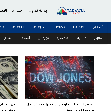
بوابة تداول
أخبار
الأس
أسعار
EUR/USD
GBP/USD
USD/JPY
USD/CHF
USD
الأخبار
عالمية
اقتصادية
فوركس
أسهم
السلع
العقود الآجلة لداو جونز تتحرك بحذر قبل