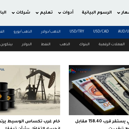
عار
الرسوم البيانية
أدوات
تعليم
شركات
البا
AUD/
USD/CAD
USD/TRY
الذهب/دولار
الذهب/يورو
الف
العملات الرقمية
البنوك
الذهب
النفط
الدولار
بيتكوين
الين الياباني يستقر قرب 158.40 مقابل
خام غرب تكساس الوسيط يرتف