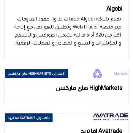
Algobi
تقدم شركة Algobi خدمات تداول عقود الفروقات
عبر منصة WebTrader وتطبيق للهواتف، مع إتاحة
أكثر من 320 أداة مالية تشمل الفوركس والأسهم
والمؤشرات والسلع والمعادن والعملات الرقمية.
اذهب إلى HIGHMARKETS هاي ماركتس
HighMarkets هاي ماركتس
اذهب إلى AVATRADE افا تريد
Avatrade افا تريد