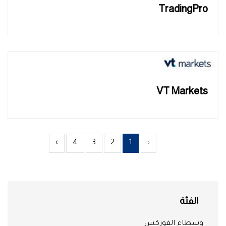
TradingPro
VT Markets
›
4
3
2
1
‹
الفئة
وسطاء الفوركس