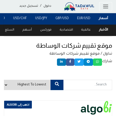
دخول
/
تسجيل جديد
أسعار
EUR/USD
GBP/USD
USD/JPY
USD/CHF
USD
الأخبار
عالمية
اقتصادية
فوركس
أسهم
السلع
موقع تقييم شركات الوساطة
تداول
/ موقع تقييم شركات الوساطة
شارك
اذهب إلى ALGOBI