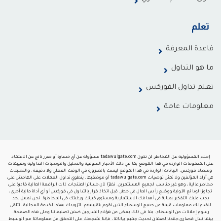
تعلم
قاعدة المعرفة
ما هو التداول
تعلم تداول الفوركس
معلومات عامة
إخلاء المسؤولية عن المخاطر: لن تكون tadawulgate.com مسؤولة عن أي خسارة أو ضرر ناتج عن الاعتماد
على المعلومات الواردة في هذا الموقع بما في ذلك الأخبار السوقية والتحليل والتوصيات التداولية وتقييمات
وسطاء فوركس. البيانات الواردة في هذا الموقع ليست بالضرورة في الوقت الفعلي ولا دقيقة ، والتحليلات
هي آراء المؤلفين ولا تمثل توصيات tadawulgate.com أو موظفيها. ينطوي تداول العملات على الهامش على
مخاطر عالية ، وهو غير مناسب لجميع المستثمرين. نظرًا لأن خسائر المنتجات ذات الرافعة المالية قادرة على
تجاوز الودائع الأولية ووضع رأس المال في خطر. قبل اتخاذ قرار بالتداول في فوركس أو أي أداة مالية أخرى ،
يجب عليك التفكير بعناية في أهدافك الاستثمارية ومستوى خبرتك ورغبتك في المخاطرة. نحن نعمل بجد
لنقدم لك معلومات قيمة عن جميع الوسطاء الذين نقوم بتقييمهم. لتزويدك بهذه الخدمة المجانية ، نتلقى
رسوم إعلانات من الوسطاء ، بما في ذلك بعض من هؤلاء المدرجين ضمن تصنيفاتنا وعلى هذه الصفحة.
بينما نبذل قصارى جهدنا لضمان تحديث جميع بياناتنا ، فإننا نشجعك على التحقق من معلوماتنا مع الوسيط