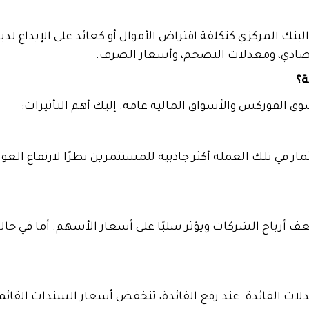
لبنك المركزي كتكلفة اقتراض الأموال أو كعائد على الإيداع لد
قتصادي، ومعدلات التضخم، وأسعار الصرف.
ة؟
ق الفوركس والأسواق المالية عامة. إليك أهم التأثيرات:
ار في تلك العملة أكثر جاذبية للمستثمرين نظرًا لارتفاع العوائد
ُضعف أرباح الشركات ويؤثر سلبًا على أسعار الأسهم. أما في ح
 الفائدة. عند رفع الفائدة، تنخفض أسعار السندات القائمة ل