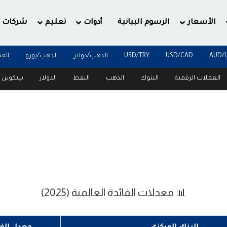
الأسعار
الرسوم البيانية
أدوات
تعليم
شركات
AUD/
USD/CAD
USD/TRY
الذهب/دولار
الذهب/يورو
الف
العملات الرقمية
البنوك
الذهب
النفط
الدولار
بيتكوين
📊 معدلات الفائدة العالمية (2025)