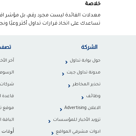
خلاصة
معدلات الفائدة ليست مجرد رقم، بل مؤشر اقتص
تساعدك على اتخاذ قرارات تداول أكثر وعيًا ونجاح
الشركة
تصفح
حول بوابة تداول
آخر الأخب
مدونة تداول جيت
الرسوم 
تحذير المخاطر
شركات 
وظائف
قاعدة ا
الاعلان Advertising
موقع ت
تزويد الأخبار للمؤسسات
الباقة ا
ادوات مشرفي المواقع
ﺃﻭﻗﺎﺕ ت