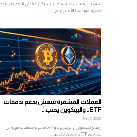
شهدت العملات المشفرة الرئيسية تراجعًا في الزخم بعد موج
صعود قوية هذا الأسبوع، م...
العملات المشفرة تنتعش بدعم تدفقات
ETF.. والبيتكوين يختب...
May 5, 2026
ارتفاع البيتكوين والإيثيريوم وXRP مدفوع بتدفقات قوية إلى
صناديق ETF وتحسن المعنو...