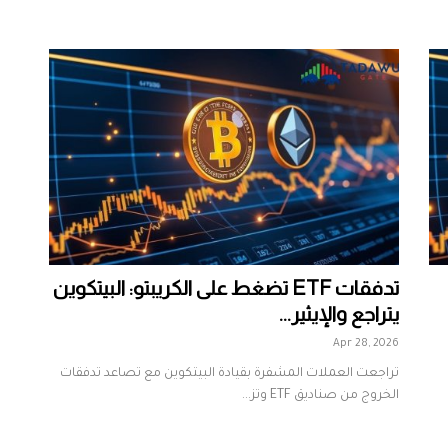
تدفقات ETF تضغط على الكريبتو: البيتكوين
يتراجع والإيثير...
Apr 28, 2026
تراجعت العملات المشفرة بقيادة البيتكوين مع تصاعد تدفقات
الخروج من صناديق ETF وتز...