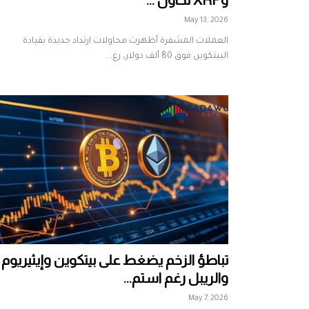
May 13, 2026
العملات المشفرة أظهرت محاولات ارتداد جديدة بقيادة
البيتكوين فوق 80 ألف دولار، رغ...
تباطؤ الزخم يضغط على بيتكوين وإيثيريوم
والريبل رغم استم...
May 7, 2026