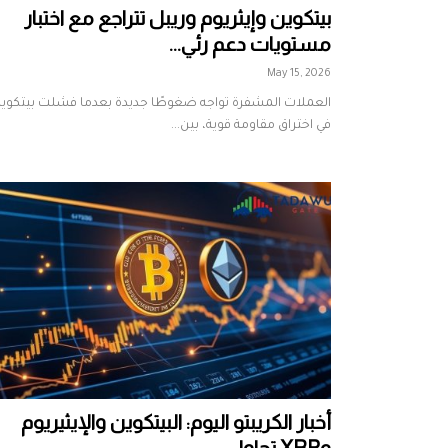
بيتكوين وإيثريوم وريبل تتراجع مع اختبار
مستويات دعم رئي...
May 15, 2026
العملات المشفرة تواجه ضغوطًا جديدة بعدما فشلت بيتكوي
في اختراق مقاومة قوية، بين...
أخبار الكريبتو اليوم: البيتكوين والإيثيريوم
وXRP تحاول ...