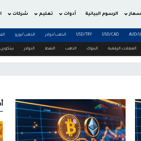
سعار
الرسوم البيانية
أدوات
تعليم
شركات
ا
AUD/
USD/CAD
USD/TRY
الذهب/دولار
الذهب/يورو
الف
العملات الرقمية
البنوك
الذهب
النفط
الدولار
بيتكوين
أ