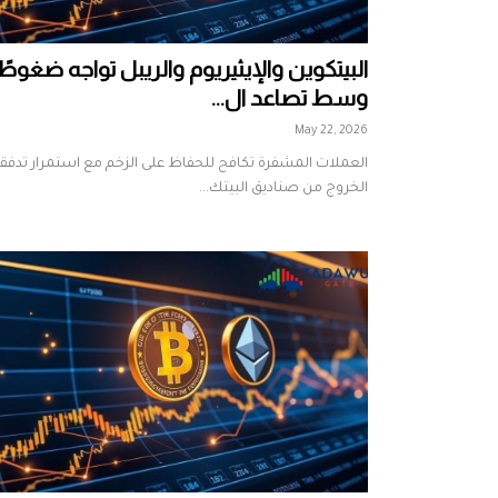
البيتكوين والإيثيريوم والريبل تواجه ضغوطًا
وسط تصاعد ال...
May 22, 2026
العملات المشفرة تكافح للحفاظ على الزخم مع استمرار تدفق
الخروج من صناديق البيتك...