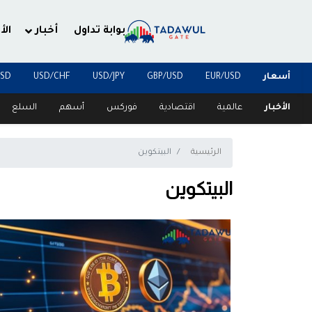
بوابة تداول
أخبار
الأ
أسعار
EUR/USD
GBP/USD
USD/JPY
USD/CHF
USD
الأخبار
عالمية
اقتصادية
فوركس
أسهم
السلع
الرئيسية
البيتكوين
البيتكوين