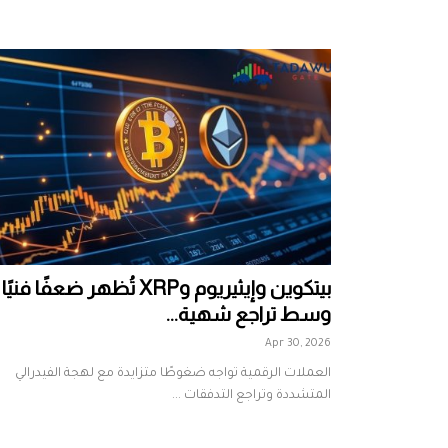
بيتكوين وإيثيريوم وXRP تُظهر ضعفًا فنيًا
وسط تراجع شهية...
Apr 30, 2026
العملات الرقمية تواجه ضغوطًا متزايدة مع لهجة الفيدرالي
المتشددة وتراجع التدفقات ...