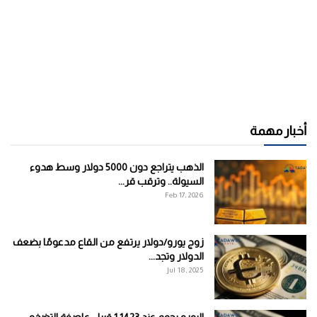
أخبار مهمة
الذهب يتراجع دون 5000 دولار وسط هدوء
السيولة.. وترقب قر...
Feb 17, 2026
زوج يورو/دولار يرتفع من القاع مدعومًا بضعف
الدولار وتجد...
Jul 18, 2025
اليورو يحوم عند 1.1423 قبيل عاصفة التضخم