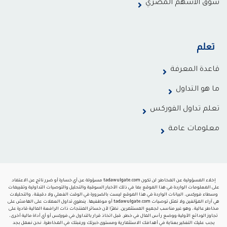
سوق الأسهم المصري
تعلم
قاعدة المعرفة
ما هو التداول
تعلم تداول الفوركس
معلومات عامة
إخلاء المسؤولية عن المخاطر: لن تكون tadawulgate.com مسؤولة عن أي خسارة أو ضرر ناتج عن الاعتماد
على المعلومات الواردة في هذا الموقع بما في ذلك الأخبار السوقية والتحليل والتوصيات التداولية وتقييمات
وسطاء فوركس. البيانات الواردة في هذا الموقع ليست بالضرورة في الوقت الفعلي ولا دقيقة ، والتحليلات
هي آراء المؤلفين ولا تمثل توصيات tadawulgate.com أو موظفيها. ينطوي تداول العملات على الهامش على
مخاطر عالية ، وهو غير مناسب لجميع المستثمرين. نظرًا لأن خسائر المنتجات ذات الرافعة المالية قادرة على
تجاوز الودائع الأولية ووضع رأس المال في خطر. قبل اتخاذ قرار بالتداول في فوركس أو أي أداة مالية أخرى ،
يجب عليك التفكير بعناية في أهدافك الاستثمارية ومستوى خبرتك ورغبتك في المخاطرة. نحن نعمل بجد