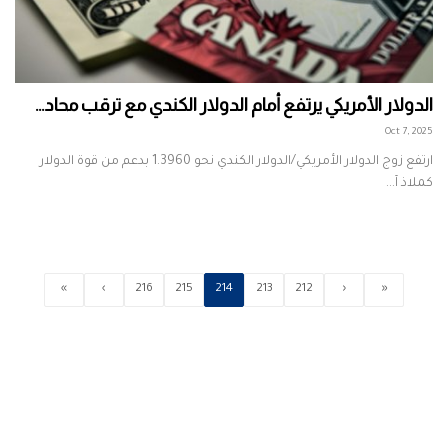
الدولار الأمريكي يرتفع أمام الدولار الكندي مع ترقب محاد...
Oct 7, 2025
ارتفع زوج الدولار الأمريكي/الدولار الكندي نحو 1.3960 بدعم من قوة الدولار
كملاذ آ...
»
›
216
215
214
213
212
‹
«